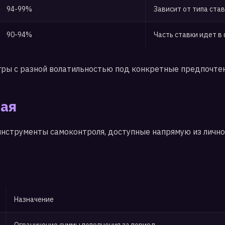
94-99%
Зависит от типа ста
90-94%
Часть ставки идет в
гры с разной волатильностью под конкретные предпочтен
ная
инструменты самоконтроля, доступные напрямую из лично
Назначение