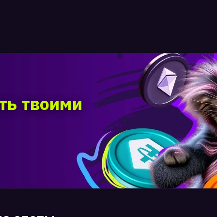
ать твоими