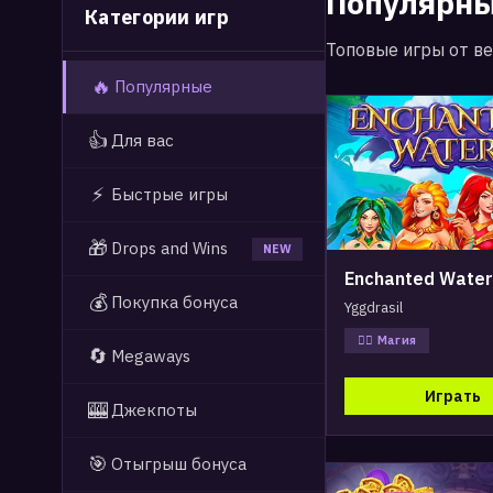
Популярны
Категории игр
Топовые игры от в
🔥
Популярные
👍
Для вас
⚡
Быстрые игры
🎁
Drops and Wins
NEW
Enchanted Water
💰
Покупка бонуса
Yggdrasil
🧙‍♂️ Магия
🔄
Megaways
Играть
🎰
Джекпоты
🎯
Отыгрыш бонуса