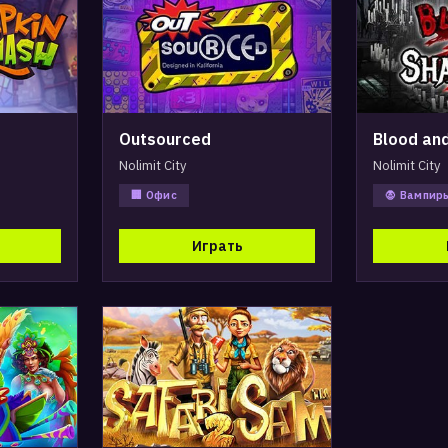
Outsourced
Blood an
Nolimit City
Nolimit City
🏢 Офис
🧛 Вампир
Играть