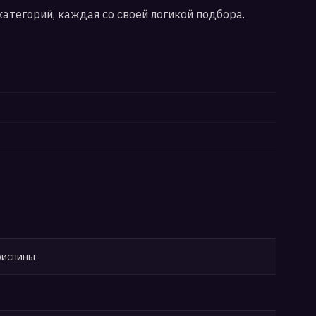
атегорий, каждая со своей логикой подбора.
риспины